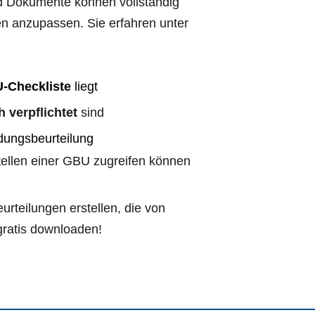
d Dokumente können vollständig 
n anzupassen. Sie erfahren unter 
U-Checkliste
 liegt
h verpflichtet
 sind
dungsbeurteilung
stellen einer GBU zugreifen können
teilungen erstellen, die von 
gratis downloaden!